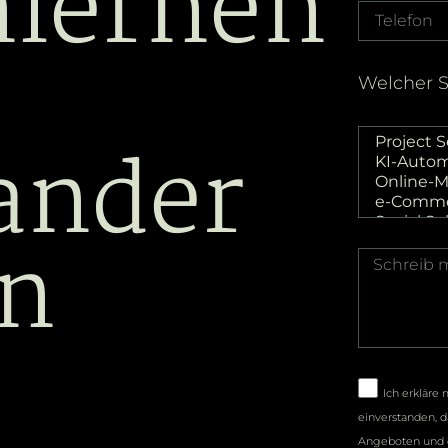
lernen
Welcher S
ander
en
Ich erklär
einverstanden, 
Angeboten und d