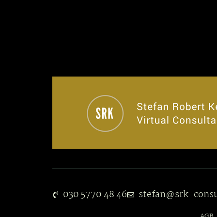
030 5770 48 46
stefan@srk-consu
AGB